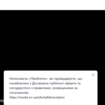
Натискаючи «Прийняти», ви підтверджуєте, що
ознайомлені з Договором публічної оферти та
погоджуєтеся з правилами, розміщеними за
посиланням:
https://osvita.ivr.ua/oferta#description
лів