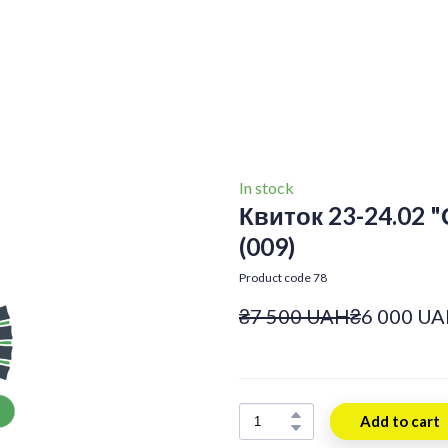
In stock
Квиток 23-24.02 "
(009)
Product code 78
₴7 500 UAH
₴6 000 U
Add to cart