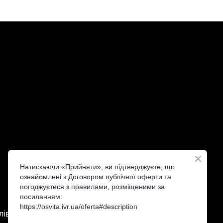
Натискаючи «Прийняти», ви підтверджуєте, що
ознайомлені з Договором публічної оферти та
погоджуєтеся з правилами, розміщеними за
посиланням:
https://osvita.ivr.ua/oferta#description
лів