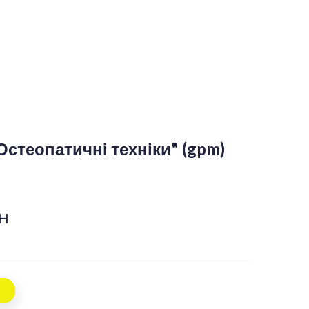
Остеопатичні техніки" (gpm)
AH