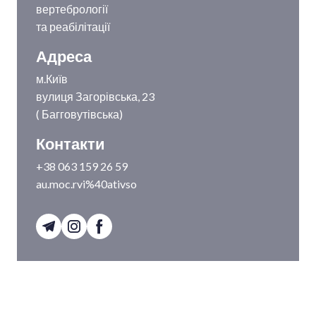
вертебрології
та реабілітації
Адреса
м.Київ
вулиця Загорівська, 23
( Багговутівська)
Контакти
+38 063 159 26 59
au.moc.rvi%40ativso