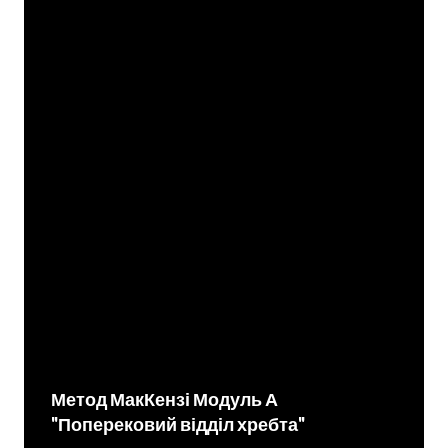
Метод МакКензі Модуль А
"Поперековий відділ хребта"