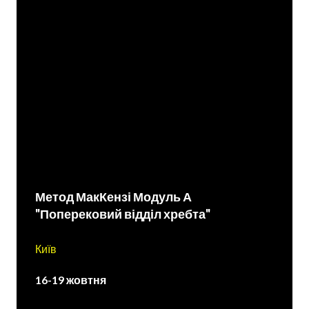
Метод МакКензі Модуль А
"Поперековий відділ хребта"
Київ
16-19 жовтня