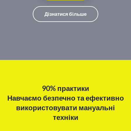
Дізнатися більше
90% практики
Навчаємо безпечно та ефективно
використовувати мануальні
техніки