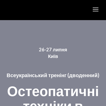
26-27 липня
Київ
Всеукраїнський тренінг (дводенний)
Остеопатичні
техніки в