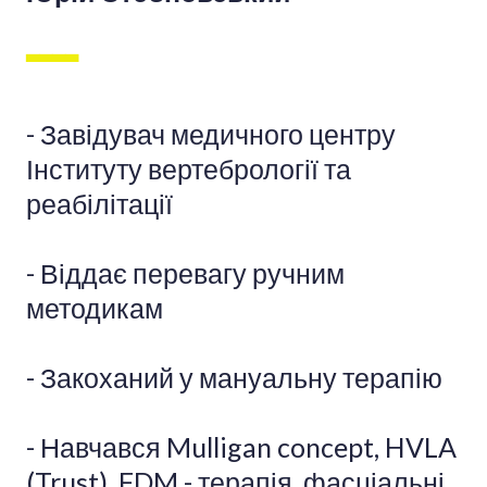
▃▃▃▃
- Завідувач медичного центру
Інституту вертебрології та
реабілітації
- Віддає перевагу ручним
методикам
- Закоханий у мануальну терапію
- Навчався Mulligan concept, HVLA
(Trust), FDM - терапія, фасціальні