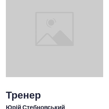
Тренер
Юрій Стебновський