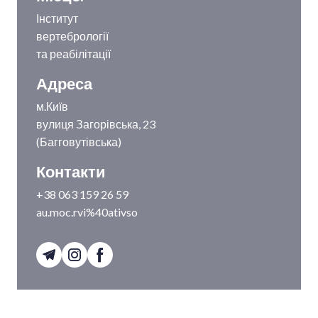
Інститут
вертебрології
та реабілітації
Адреса
м.Київ
вулиця Загорівська, 23
(Багговутівська)
Контакти
+38 063 159 26 59
au.moc.rvi%40ativso